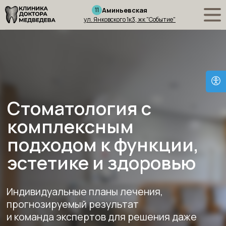
11
Аминьевская
ул. Янковского 1к3, жк "Событие"
Стоматология с
комплексным
подходом к функции,
эстетике и здоровью
Индивидуальные планы лечения,
прогнозируемый результат
и команда экспертов для решения даже
сложных клинических случаев.
Записаться на комплексную
консультацию