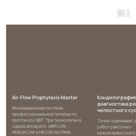
Записаться
на консультацию
к врачу
Запись на прием
Air-Flow Prophylaxis Master
Кондилография 
диагностика р
Инновационная система
челюстного су
профессиональной гигиены по
протоколу GBT. Три технологии в
Точно оценивает 
одном аппарате: AIRFLOW,
работу височно-
PERIOFLOW и PIEZON NO PAIN.
нижнечелюстного 