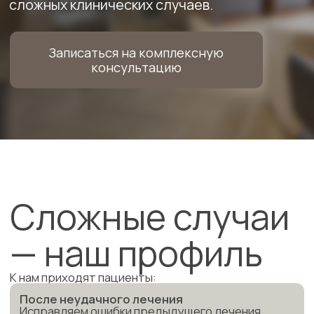
Сложные случаи
— наш профиль
К нам приходят пациенты:
После неудачного лечения
Исправляем ошибки предыдущего лечения,
восстанавливаем здоровье зубов и эстетику.
Когда важно сохранить собственные зубы
Применяем современные методики для
сохранения натуральных зубов даже в сложных
случаях.
При нарушении функции прикуса и ВНЧС
Диагностируем и лечим дисфункцию височно-
нижнечелюстного сустава.
Со сложной ортодонтической или
хирургической ситуацией
Решаем комплексные проблемы с прикусом и
челюстно-лицевой областью.